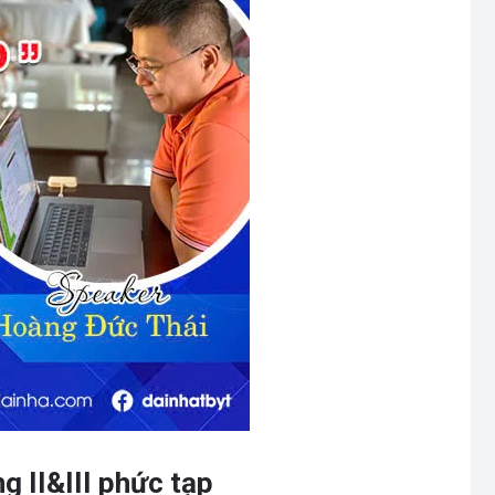
g II&III phức tạp