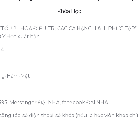
Khóa Học
: “TỐI ƯU HOÁ ĐIỀU TRỊ CÁC CA HẠNG II & III PHỨC TẠP”
B Y Học xuất bản
24
ăng-Hàm-Mặt
393, Messenger ĐẠI NHA, facebook ĐẠI NHA
ng tác, số điện thoại, số khóa (nếu là học viên khóa chỉ